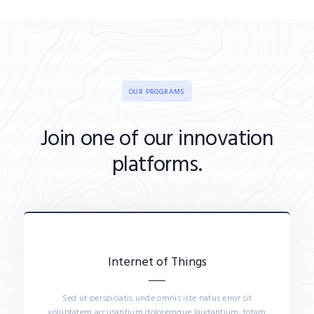
OUR PROGRAMS
Join one of our innovation
platforms.
Internet of Things​
Sed ut perspiciatis unde omnis iste natus error sit
voluptatem accusantium doloremque laudantium, totam